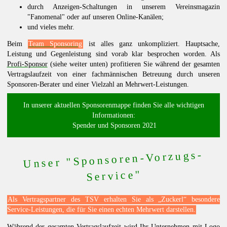
durch Anzeigen-Schaltungen in unserem Vereinsmagazin
"Fanomenal" oder auf unseren Online-Kanälen;
und vieles mehr.
Beim
Team Sponsoring
ist alles ganz unkompliziert. Hauptsache,
Leistung und Gegenleistung sind vorab klar besprochen worden. Als
Profi-Sponsor
(siehe weiter unten) profitieren Sie während der gesamten
Vertragslaufzeit von einer fachmännischen Betreuung durch unseren
Sponsoren-Berater und einer Vielzahl an Mehrwert-Leistungen.
In unserer aktuellen Sponsorenmappe finden Sie alle wichtigen
Informationen:
Spender und Sponsoren 2021
Unser "Sponsoren-Vorzugs-
Service"
Als Vertragspartner des TSV erhalten Sie als „Zuckerl“ besondere
Service-Leistungen, die für Sie einen echten Mehrwert darstellen.
Während der gesamten Vertragslaufzeit wird Ihr Unternehmen mit Logo